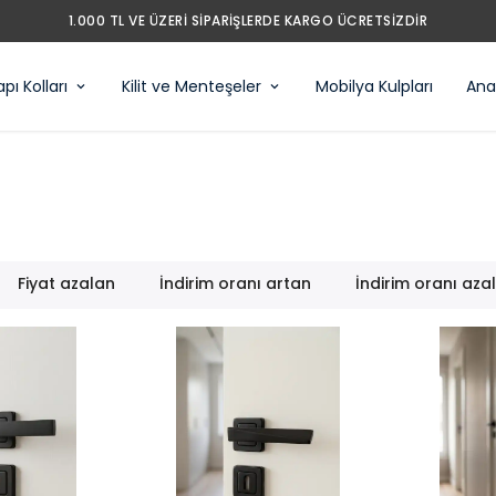
1.000 TL VE ÜZERI SIPARIŞLERDE KARGO ÜCRETSIZDIR
pı Kolları
Kilit ve Menteşeler
Mobilya Kulpları
Anah
Fiyat azalan
İndirim oranı artan
İndirim oranı aza