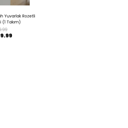
ah Yuvarlak Rozetli
i (1 Takım)
9.99
99.99