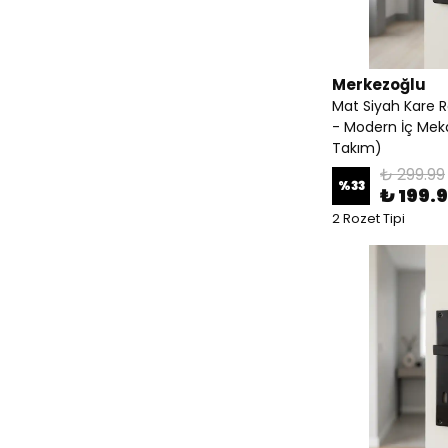
Merkezoğlu
Mat Siyah Kare Ro
- Modern İç Meka
Takım)
₺ 299.99
%
33
₺ 199.
2 Rozet Tipi