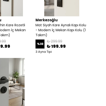
u
Merkezoğlu
hin Kare Rozetli
Mat Siyah Kare Aynalı Kapı Kolu
Modern İç Mekan
- Modern İç Mekan Kapı Kolu (1
 Takım)
Takım)
9.99
₺ 299.99
%
33
99.99
₺ 199.99
3 Ayna Tipi