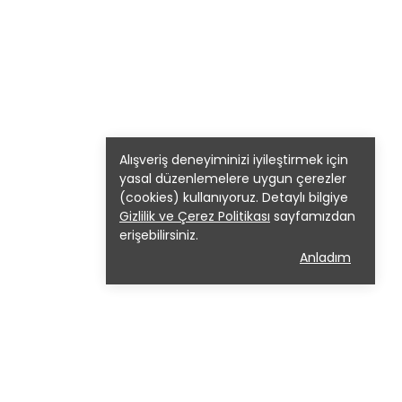
Alışveriş deneyiminizi iyileştirmek için
yasal düzenlemelere uygun çerezler
(cookies) kullanıyoruz. Detaylı bilgiye
Gizlilik ve Çerez Politikası
sayfamızdan
erişebilirsiniz.
Anladım