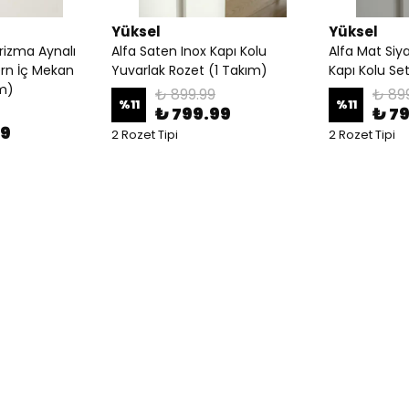
Yüksel
Yüksel
rizma Aynalı
Alfa Saten Inox Kapı Kolu
Alfa Mat Siy
ern İç Mekan
Yuvarlak Rozet (1 Takım)
Kapı Kolu Set
ım)
₺ 899.99
₺ 89
%
11
%
11
₺ 799.99
₺ 7
99
2 Rozet Tipi
2 Rozet Tipi