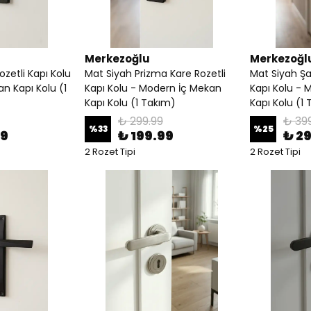
Merkezoğlu
Merkezoğl
zetli Kapı Kolu
Mat Siyah Prizma Kare Rozetli
Mat Siyah Şa
n Kapı Kolu (1
Kapı Kolu - Modern İç Mekan
Kapı Kolu - 
Kapı Kolu (1 Takım)
Kapı Kolu (1
₺ 299.99
₺ 39
%
33
%
25
99
₺ 199.99
₺ 2
2 Rozet Tipi
2 Rozet Tipi