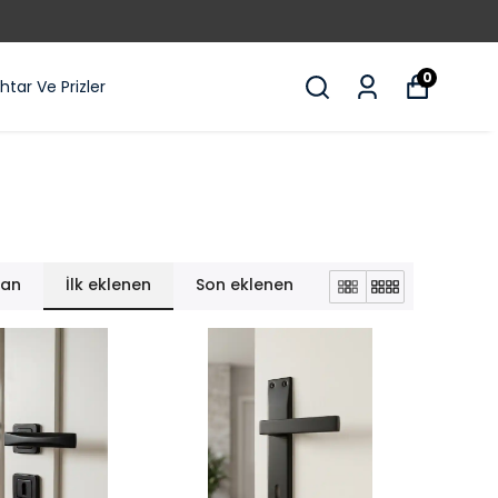
0
tar Ve Prizler
lan
İlk eklenen
Son eklenen