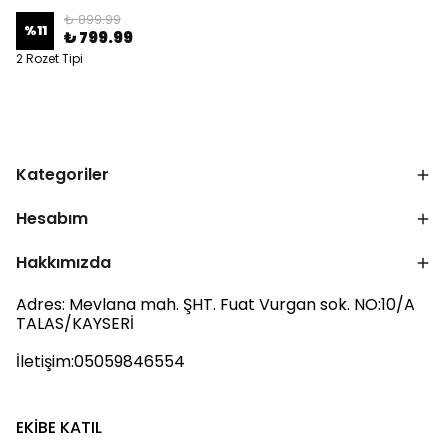
₺ 899.99
%
11
₺ 799.99
2 Rozet Tipi
Kategoriler
Hesabım
Hakkımızda
Adres: Mevlana mah. ŞHT. Fuat Vurgan sok. NO:10/A
TALAS/KAYSERİ
İletişim:05059846554
EKİBE KATIL