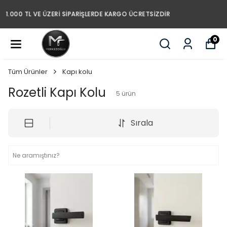
1.000 TL VE ÜZERI SIPARIŞLERDE KARGO ÜCRETSIZDIR
0
Tüm Ürünler
Kapı kolu
Rozetli Kapı Kolu
5
ürün
Sırala