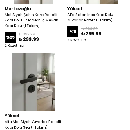
Merkezoğlu
Yüksel
Mat Siyah Şahin Kare Rozetli
Alfa Saten Inox Kapı Kolu
Kapı Kolu - Modern İç Mekan
Yuvarlak Rozet (1 Takım)
Kapı Kolu (1 Takım)
₺ 899.99
%
11
₺ 799.99
₺ 399.99
%
25
₺ 299.99
2 Rozet Tipi
2 Rozet Tipi
Yüksel
Alfa Mat Siyah Yuvarlak Rozetli
Kapı Kolu Seti (1 Takım)