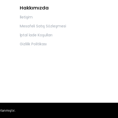
Hakkımızda
İletişim
Mesafeli Satış Sözleşmesi
İptal İade Koşulları
Gizlilik Politikası
rlanmıştır.