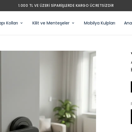
1.000 TL VE ÜZERI SIPARIŞLERDE KARGO ÜCRETSIZDIR
pı Kolları
Kilit ve Menteşeler
Mobilya Kulpları
Anah