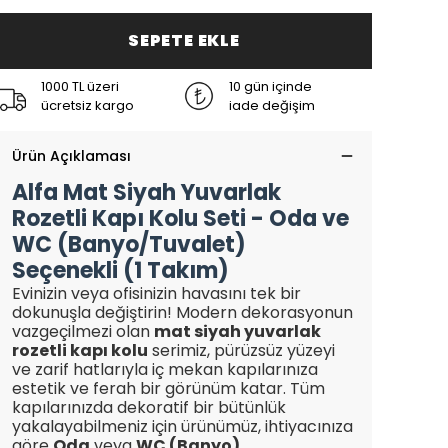
SEPETE EKLE
1000 TL üzeri
10 gün içinde
ücretsiz kargo
iade değişim
Ürün Açıklaması
Alfa Mat Siyah Yuvarlak
Rozetli Kapı Kolu Seti - Oda ve
WC (Banyo/Tuvalet)
Seçenekli (1 Takım)
Evinizin veya ofisinizin havasını tek bir
dokunuşla değiştirin! Modern dekorasyonun
vazgeçilmezi olan
mat siyah yuvarlak
rozetli kapı kolu
serimiz, pürüzsüz yüzeyi
ve zarif hatlarıyla iç mekan kapılarınıza
estetik ve ferah bir görünüm katar. Tüm
kapılarınızda dekoratif bir bütünlük
yakalayabilmeniz için ürünümüz, ihtiyacınıza
göre
Oda
veya
WC (Banyo)