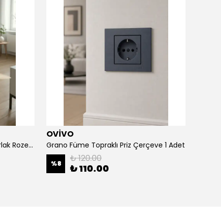
OVİVO
Metl
Alfa Saten Inox Kapı Kolu Yuvarlak Rozet (1 Takım)
Grano Füme Topraklı Priz Çerçeve 1 Adet
₺ 120.00
%
8
%
33
₺ 110.00
2 Kilit T