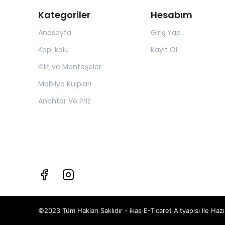
Kategoriler
Hesabım
Anasayfa
Giriş Yap
Kapı kolu
Kayıt Ol
Kilit ve Menteşeler
Mobilya Kulpları
Anahtar Ve Priz
©2023 Tüm Hakları Saklıdır - ikas E-Ticaret
Altyapısı ile Hazı