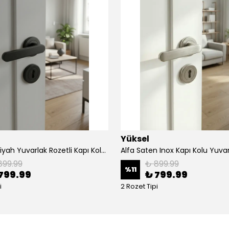
Yüksel
Alfa Mat Siyah Yuvarlak Rozetli Kapı Kolu Seti (1 Takım)
899.99
₺ 899.99
%
11
799.99
₺ 799.99
i
2 Rozet Tipi