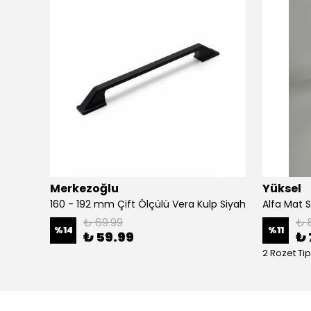
Merkezoğlu
Yüksel
esi
160 - 192 mm Çift Ölçülü Vera Kulp Siyah
₺ 69.99
₺ 
%
14
%
11
₺ 59.99
₺ 
2 Rozet Tip