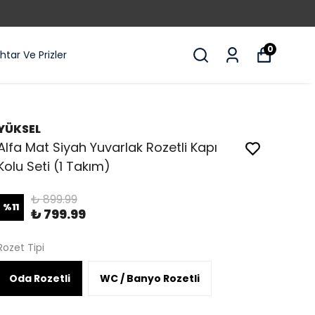
0
tar Ve Prizler
YÜKSEL
Alfa Mat Siyah Yuvarlak Rozetli Kapı
Kolu Seti (1 Takım)
₺ 899.99
%
11
₺ 799.99
Rozet Tipi
Oda Rozetli
WC / Banyo Rozetli