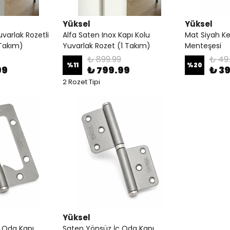
Yüksel
Yüksel
varlak Rozetli
Alfa Saten Inox Kapı Kolu
Mat Siyah Ke
 Takım)
Yuvarlak Rozet (1 Takım)
Menteşesi
₺ 899.99
₺ 49
%
11
%
20
99
₺ 799.99
₺ 3
2 Rozet Tipi
Yüksel
ç Oda Kapı
Saten Yönsüz İç Oda Kapı