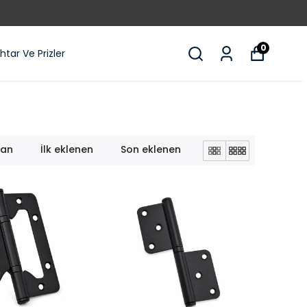
0
tar Ve Prizler
lan
İlk eklenen
Son eklenen