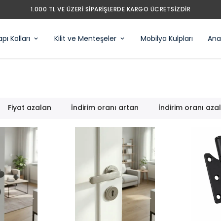
1.000 TL VE ÜZERI SIPARIŞLERDE KARGO ÜCRETSIZDIR
pı Kolları
Kilit ve Menteşeler
Mobilya Kulpları
Anah
Fiyat azalan
İndirim oranı artan
İndirim oranı aza