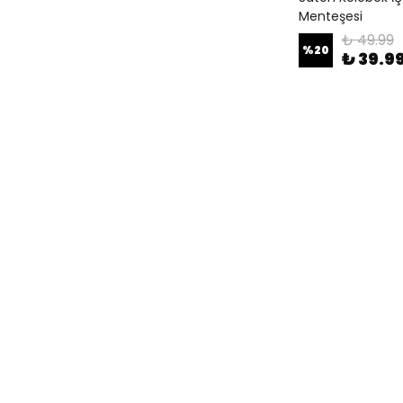
Menteşesi
₺ 49.99
%
20
₺ 39.9