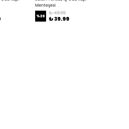
Menteşesi
₺ 49.99
%
20
9
₺ 39.99