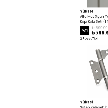
Yüksel
Alfa Mat Siyah Yu
Kapı Kolu Seti (1
₺ 899.99
%
11
₺ 799.
2 Rozet Tipi
Yüksel
Saten Kelebek İ