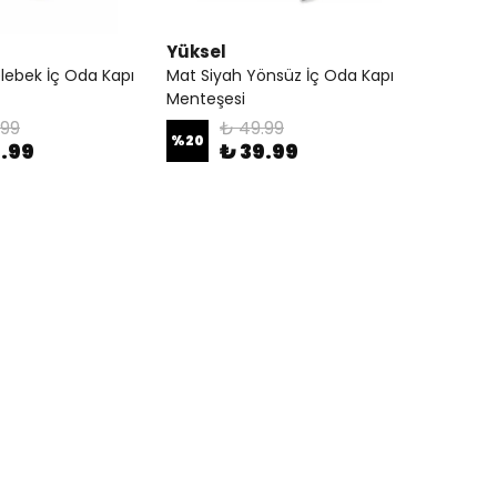
Yüksel
lebek İç Oda Kapı
Mat Siyah Yönsüz İç Oda Kapı
Menteşesi
.99
₺ 49.99
%
20
9.99
₺ 39.99