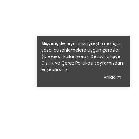
Alışveriş deneyiminizi iyileştirmek için
yasal düzenlemelere uygun çerezler
(cookies) kullanıyoruz. Detaylı bilgiye
Gizlilik ve Çerez Politikası
sayfamızdan
erişebilirsiniz.
Anladım
Adres: Mevlana mah. ŞHT. Fuat
Vurgan sok. NO:10/A TALAS/KAYSERİ